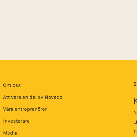
S
Om oss
Att vara en del av Novedo
Våra entreprenörer
N
Investerare
L
1
Media