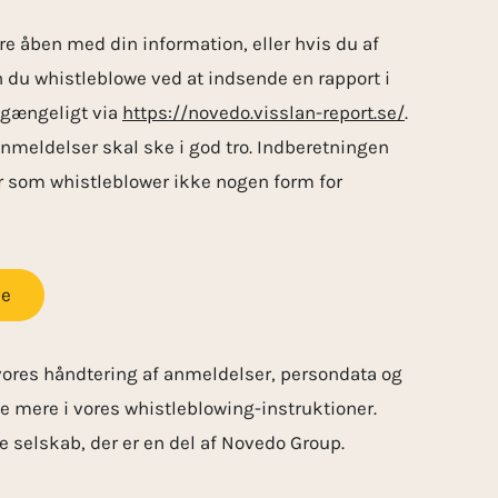
ære åben med din information, eller hvis du af
n du whistleblowe ved at indsende en rapport i
lgængeligt via
https://novedo.visslan-report.se/
.
nmeldelser skal ske i god tro. Indberetningen
er som whistleblower ikke nogen form for
se
 vores håndtering af anmeldelser, persondata og
se mere i vores whistleblowing-instruktioner.
e selskab, der er en del af Novedo Group.