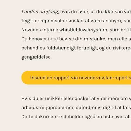
I anden omgang
, hvis du føler, at du ikke kan v
frygt for repress­alier ønsker at være anonym, ka
Novedos interne whistleblowersystem, som er ti
Du behøver ikke bevise din mistanke, men alle a
behandles fuldstændigt fortroligt, og du risiker
gengældelse.
Insend en rapport via novedo.visslan-report.
Hvis du er usikker eller ønsker at vide mere om
arbejdsmiljøproblemer, opfordrer vi dig til at læ
Dette dokument indeholder også en liste over all