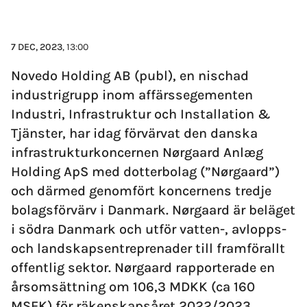
7 DEC, 2023
, 13:00
Novedo Holding AB (publ), en nischad
industrigrupp inom affärs­segementen
Industri, Infrastruktur och Installation &
Tjänster, har idag förvärvat den danska
infrastrukturkoncernen Nørgaard Anlæg
Holding ApS med dotterbolag (”Nørgaard”)
och därmed genomfört koncernens tredje
bolags­förvärv i Danmark. Nørgaard är beläget
i södra Danmark och utför vatten-, avlopps-
och landskapsentreprenader till framförallt
offentlig sektor. Nørgaard rapporterade en
årsomsättning om 106,3 MDKK (ca 160
MSEK) för räkenskapsåret 2022/2023.