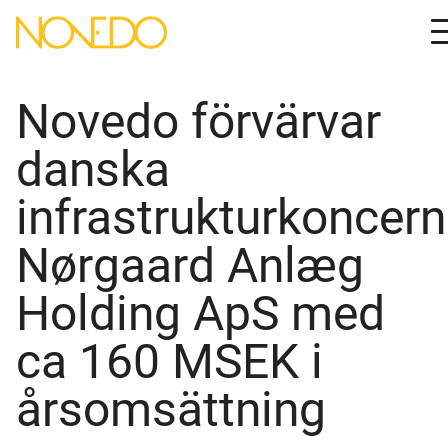
M
Novedo förvärvar
danska
infrastrukturkoncer
Nørgaard Anlæg
Holding ApS med
ca 160 MSEK i
årsomsättning