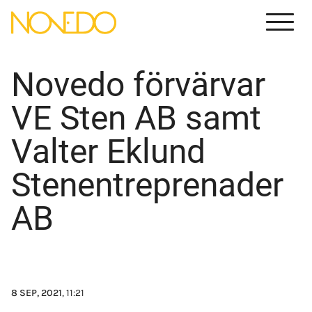
Menu
Novedo förvärvar
VE Sten AB samt
Valter Eklund
Stenentreprenader
AB
8 SEP, 2021
, 11:21