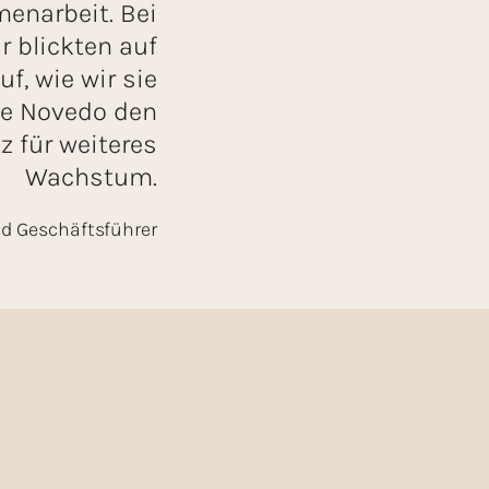
menarbeit. Bei
r blickten auf
uf, wie wir sie
te Novedo den
 für weiteres
Wachstum.
d Geschäft­sführer