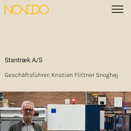
Stantræk A/S
Geschäft­­sführer: Kristian Flittner Snoghøj